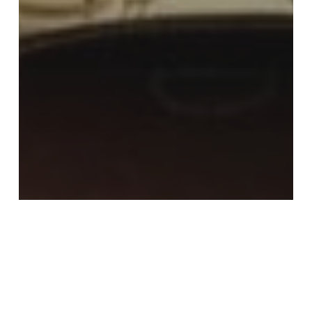
Arboles led
Decoración Eventos
Guirnalda de Luces
Guirnalda de luces Exterior