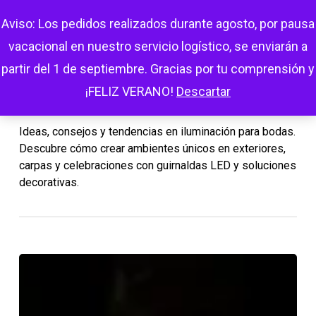
Skip
Menu
Aviso: Los pedidos realizados durante agosto, por pausa
search
account
to
vacacional en nuestro servicio logístico, se enviarán a
main
partir del 1 de septiembre. Gracias por tu comprensión y
Category
content
Iluminación Bodas
¡FELIZ VERANO!
Descartar
Ideas, consejos y tendencias en iluminación para bodas.
Descubre cómo crear ambientes únicos en exteriores,
carpas y celebraciones con guirnaldas LED y soluciones
decorativas.
Iluminación
Led
en