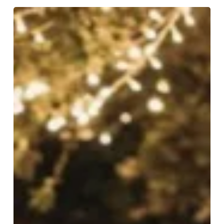
CELEBRA
SAN
VALENTÍN
TODOS
LOS
DIAS
DEL
AÑO