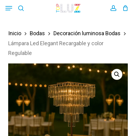
Skip
Menu
search
account
to
main
Inicio
Bodas
Decoración luminosa Bodas
content
Lámpara Led Elegant Recargable y color
Regulable