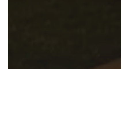
Celebraciones Temáticas y Temporada
Consejos y Guías Prácticas
Decoración para Eventos y Celebraciones
Luces Solares
Productos Solares
Tendencias de Iluminación y Decoración
Cómo iluminar un jardín sin