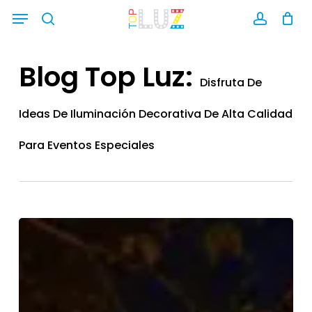
Skip
Menu
search
account
to
main
Blog Top Luz:
content
Disfruta De
Ideas De Iluminación Decorativa De Alta Calidad
Para Eventos Especiales
Decoración
navideña
para
jardines