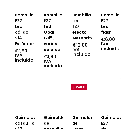
Bombilla
Bombilla
Bombilla
Bombilla
E27
E27
Led
E27
Led
Led
E27
Led
cálido,
Opal
efecto
flash
S14
G45,
Meteorito
€
6,00
IVA
Estándar
varios
€
12,00
incluido
IVA
colores
€
1,90
incluido
IVA
€
1,80
incluido
IVA
incluido
¡Oferta!
Guirnalda
Guirnalda
Guirnaldas
Guirnalda
casquillos
de
de
E27