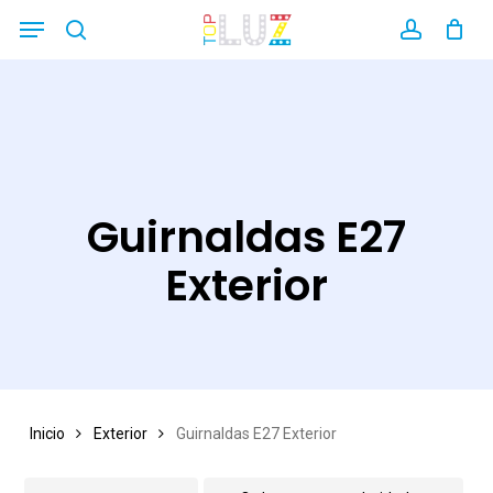
Skip
Menu
search
account
Close
to
Filters
main
content
Guirnaldas E27
Exterior
Inicio
Exterior
Guirnaldas E27 Exterior