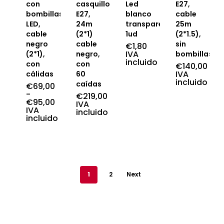
con
casquillos
Led
E27,
bombillas
E27,
blanco
cable
LED,
24m
transparente
25m
cable
(2*1)
1ud
(2*1.5),
negro
cable
sin
€
1,80
IVA
(2*1),
negro,
bombillas
incluido
con
con
€
140,00
IVA
cálidas
60
incluido
caídas
€
69,00
-
€
219,00
€
95,00
IVA
Rango
IVA
incluido
de
incluido
precios:
desde
€69,00
hasta
€95,00
1
2
Next