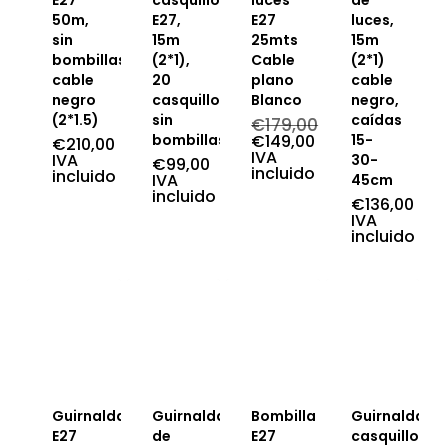
E27
casquillos
luces
de
50m,
E27,
E27
luces,
sin
15m
25mts
15m
bombillas,
(2*1),
Cable
(2*1)
cable
20
plano
cable
negro
casquillos
Blanco
negro,
(2*1.5)
sin
caídas
€
179,00
El
bombillas
€
149,00
15-
€
210,00
precio
El
IVA
IVA
30-
€
99,00
original
precio
incluido
incluido
IVA
45cm
era:
actual
incluido
€179,00.
es:
€
136,00
€149,00.
IVA
incluido
Guirnalda
Guirnalda
Bombilla
Guirnalda
E27
de
E27
casquillos