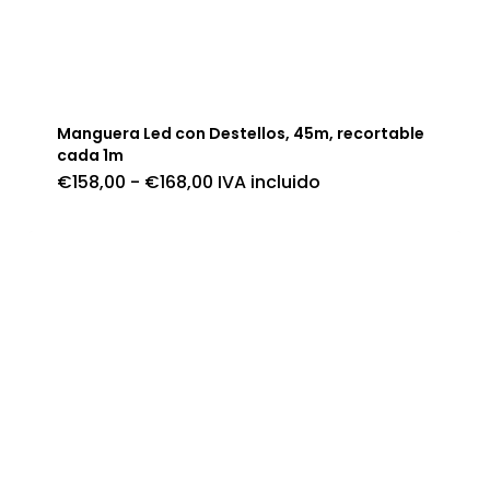
Manguera Led con Destellos, 45m, recortable
cada 1m
Rango
€
158,00
-
€
168,00
IVA incluido
de
precios:
desde
€158,00
hasta
€168,00