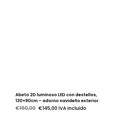
Abeto 2D luminoso LED con destellos,
130×90cm – adorno navideño exterior
El
El
€
160,00
€
145,00
IVA incluido
precio
precio
original
actual
era:
es:
€160,00.
€145,00.