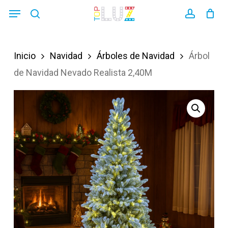
Skip
Menu
search
account
to
main
Inicio
Navidad
Árboles de Navidad
Árbol
content
de Navidad Nevado Realista 2,40M