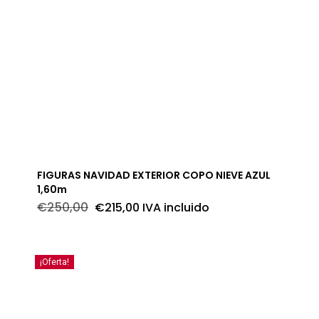
FIGURAS NAVIDAD EXTERIOR COPO NIEVE AZUL
1,60m
El
El
€
250,00
€
215,00
IVA incluido
precio
precio
original
actual
era:
es:
€250,00.
€215,00.
¡Oferta!