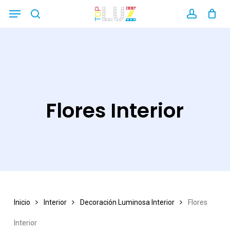
Skip
Menu
search
account
Close
to
Filters
main
content
Flores Interior
Inicio
Interior
Decoración Luminosa Interior
Flores
Interior