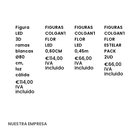
Figura
FIGURAS
FIGURAS
FIGURAS
LED
COLGANTES
COLGANTES
COLGANTES
3D
FLOR
FLOR
FLOR
ramas
LED
LED
ESTELAR
blancas
0,60CM
0,45m
PACK
Ø80
2UD
€
114,00
€
66,00
IVA
IVA
cm,
€
66,00
incluido
incluido
IVA
luz
incluido
cálida
€
114,00
IVA
incluido
NUESTRA EMPRESA