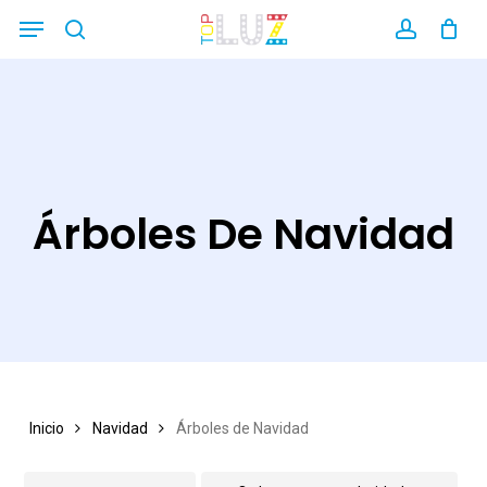
Skip
Menu
search
account
Close
to
Filters
main
content
Árboles De Navidad
Inicio
Navidad
Árboles de Navidad