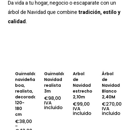
Da vida a tu hogar, negocio o escaparate con un
árbol de Navidad que combine
tradición, estilo y
calidad
.
Guirnalda
Guirnalda
Arbol
Árbol
navideña
Navidad
de
de
boa,
realista
Navidad
Navidad
realista,
3m
estrecho
Blanco
decorada,
2,10m
2,40M
€
98,00
IVA
120-
€
99,00
€
270,00
incluido
IVA
IVA
180
incluido
incluido
cm
€
38,00
-