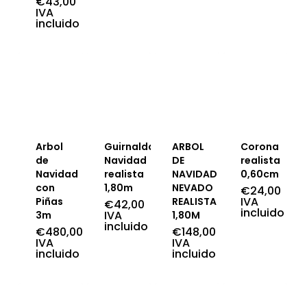
€
43,00
Rango
IVA
de
incluido
precios:
desde
€38,00
hasta
€43,00
Arbol
Guirnalda
ARBOL
Corona
de
Navidad
DE
realista
Navidad
realista
NAVIDAD
0,60cm
con
1,80m
NEVADO
€
24,00
IVA
Piñas
REALISTA
€
42,00
incluido
IVA
3m
1,80M
incluido
€
480,00
€
148,00
IVA
IVA
incluido
incluido