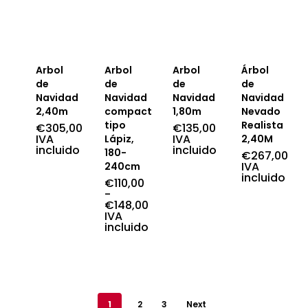
Arbol
Arbol
Arbol
Árbol
de
de
de
de
Navidad
Navidad
Navidad
Navidad
2,40m
compacto
1,80m
Nevado
tipo
Realista
€
305,00
€
135,00
IVA
IVA
Lápiz,
2,40M
incluido
incluido
180-
€
267,00
IVA
240cm
incluido
€
110,00
-
€
148,00
Rango
IVA
de
incluido
precios:
desde
€110,00
hasta
€148,00
1
2
3
Next