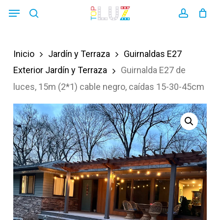
Skip
Menu
search
account
to
main
Inicio
Jardín y Terraza
Guirnaldas E27
content
Exterior Jardín y Terraza
Guirnalda E27 de
luces, 15m (2*1) cable negro, caídas 15-30-45cm