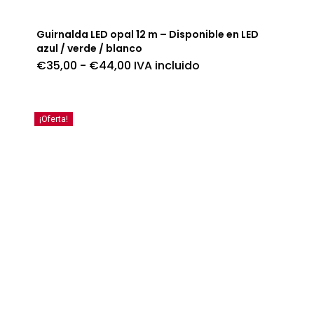
Guirnalda LED opal 12 m – Disponible en LED
azul / verde / blanco
Rango
€
35,00
-
€
44,00
IVA incluido
de
precios:
desde
€35,00
hasta
¡Oferta!
€44,00