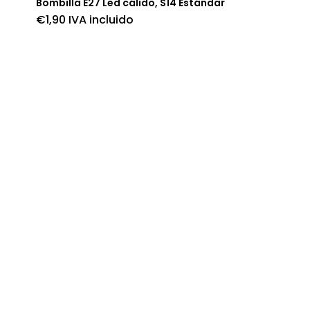
Bombilla E27 Led cálido, S14 Estándar
€
1,90
IVA incluido