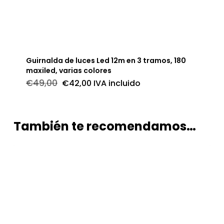
Guirnalda de luces Led 12m en 3 tramos, 180
maxiled, varias colores
El
El
€
49,00
€
42,00
IVA incluido
precio
precio
original
actual
era:
es:
€49,00.
€42,00.
También te recomendamos…