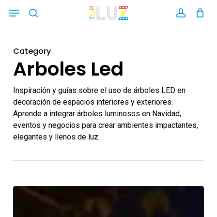
Skip
Menu
Aviso: Los pedidos realizados durante agosto, por pausa
search
account
to
vacacional en nuestro servicio logístico, se enviarán a
main
partir del 1 de septiembre. Gracias por tu comprensión y
Category
content
Arboles Led
¡FELIZ VERANO!
Descartar
Inspiración y guías sobre el uso de árboles LED en
decoración de espacios interiores y exteriores.
Aprende a integrar árboles luminosos en Navidad,
eventos y negocios para crear ambientes impactantes,
elegantes y llenos de luz.
Decoración
navideña