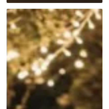
CELEBRA
SAN
VALENTÍN
TODOS
LOS
DIAS
DEL
AÑO