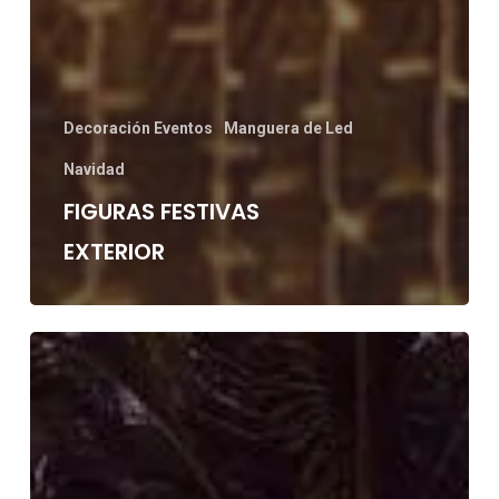
Decoración Eventos
Manguera de Led
Navidad
FIGURAS FESTIVAS
EXTERIOR
Cómo
iluminar
chiringuitos
de
playa