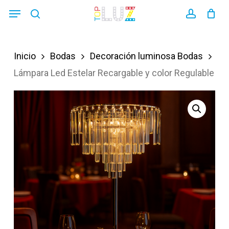
Skip
Menu
search
account
to
main
Inicio
Bodas
Decoración luminosa Bodas
content
Lámpara Led Estelar Recargable y color Regulable