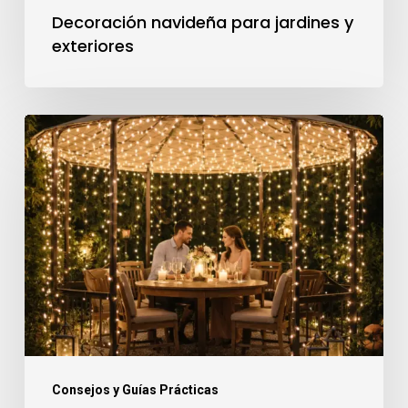
Decoración navideña para jardines y
exteriores
Ideas
de
iluminación
para
cenas
al
aire
libre
Consejos y Guías Prácticas