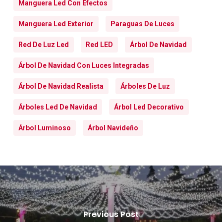
Manguera Led Con Efectos
Manguera Led Exterior
Paraguas De Luces
Red De Luz Led
Red LED
Árbol De Navidad
Árbol De Navidad Con Luces Integradas
Árbol De Navidad Realista
Árboles De Luz
Árboles Led De Navidad
Árbol Led Decorativo
Árbol Luminoso
Árbol Navideño
Previous Post