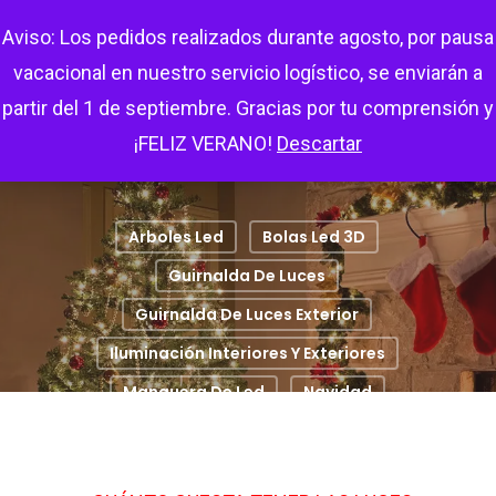
Skip
Menu
Aviso: Los pedidos realizados durante agosto, por pausa
search
account
to
vacacional en nuestro servicio logístico, se enviarán a
main
partir del 1 de septiembre. Gracias por tu comprensión y
content
¡FELIZ VERANO!
Descartar
Arboles Led
Bolas Led 3D
Guirnalda De Luces
Guirnalda De Luces Exterior
Iluminación Interiores Y Exteriores
Manguera De Led
Navidad
Preguntas Frecuentes
¿Cuánto Cuesta