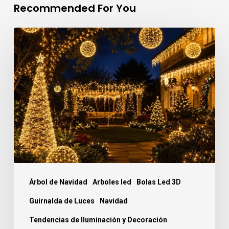
Recommended For You
Decoración
navideña
para
jardines
y
exteriores
Árbol de Navidad
Arboles led
Bolas Led 3D
Guirnalda de Luces
Navidad
Tendencias de Iluminación y Decoración