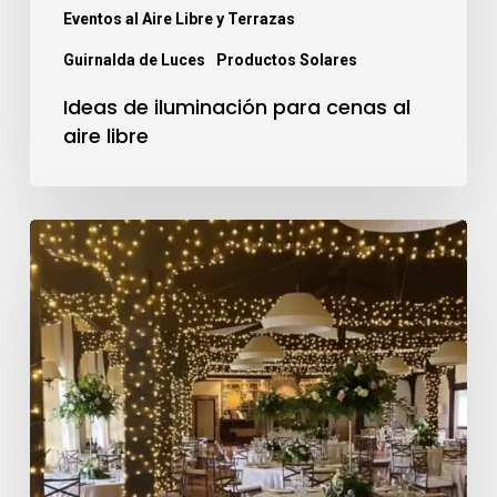
Eventos al Aire Libre y Terrazas
Guirnalda de Luces
Productos Solares
Ideas de iluminación para cenas al
aire libre
Iluminación
para
restaurantes
en
interior