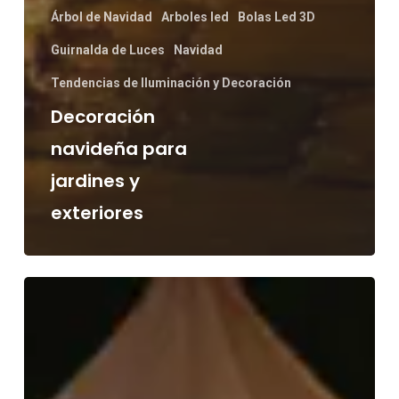
Árbol de Navidad
Arboles led
Bolas Led 3D
Guirnalda de Luces
Navidad
Tendencias de Iluminación y Decoración
Decoración
navideña para
jardines y
exteriores
Ideas
de
iluminación
para