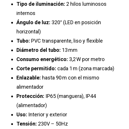
Tipo de iluminación:
2 hilos luminosos
internos
Ángulo de luz:
320° (LED en posición
horizontal)
Tubo:
PVC transparente, liso y flexible
Diámetro del tubo:
13 mm
Consumo energético:
3,2 W por metro
Corte permitido:
cada 1 m (zona marcada)
Enlazable:
hasta 90 m con el mismo
alimentador
Protección:
IP65 (manguera), IP44
(alimentador)
Uso:
Interior y exterior
Tensión:
230V – 50Hz