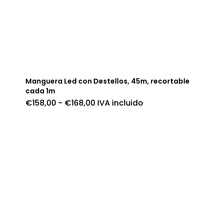
Manguera Led con Destellos, 45m, recortable
cada 1m
Rango
€
158,00
-
€
168,00
IVA incluido
de
precios:
desde
€158,00
hasta
€168,00