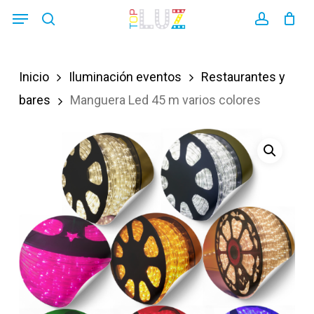
Skip
Menu
search
account
to
main
Inicio
Iluminación eventos
Restaurantes y
content
bares
Manguera Led 45 m varios colores