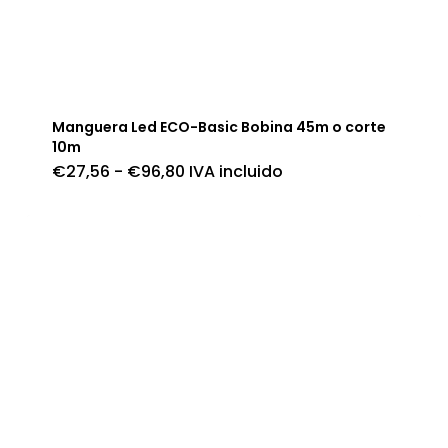
Manguera Led ECO-Basic Bobina 45m o corte
10m
Rango
€
27,56
-
€
96,80
IVA incluido
de
precios:
desde
€27,56
hasta
€96,80