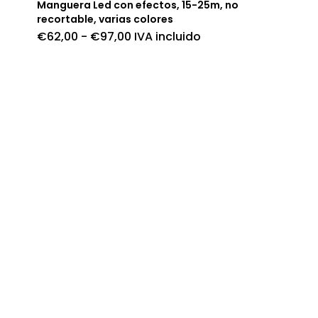
Manguera Led con efectos, 15-25m, no
recortable, varias colores
Rango
€
62,00
-
€
97,00
IVA incluido
de
precios:
desde
€62,00
hasta
€97,00