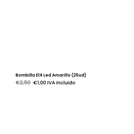
Bombilla E14 Led Amarillo (25ud)
El
El
€
2,50
€
1,00
IVA incluido
precio
precio
original
actual
era:
es:
€2,50.
€1,00.