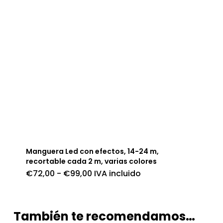
Manguera Led con efectos, 14-24 m,
recortable cada 2 m, varias colores
Rango
€
72,00
-
€
99,00
IVA incluido
de
precios:
desde
€72,00
hasta
También te recomendamos…
€99,00