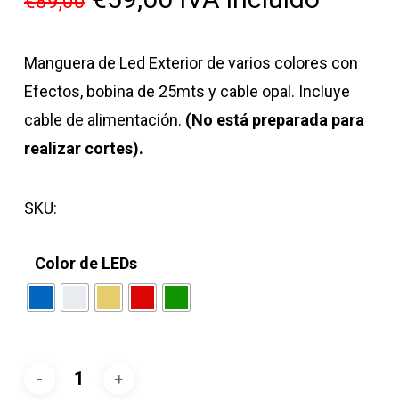
€
89,00
precio
precio
original
actual
Manguera de Led Exterior de varios colores con
era:
es:
Efectos, bobina de 25mts y cable opal. Incluye
€89,00.
€59,00.
cable de alimentación.
(No está preparada para
realizar cortes).
SKU:
Color de LEDs