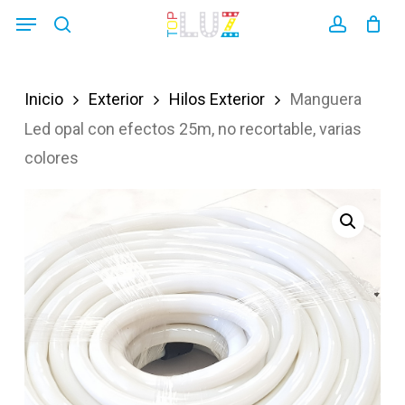
Skip
Menu
search
account
to
main
Inicio
Exterior
Hilos Exterior
Manguera
content
Led opal con efectos 25m, no recortable, varias
colores