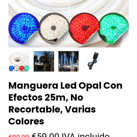
Manguera Led Opal Con
Efectos 25m, No
Recortable, Varias
Colores
El
El
€
59,00
IVA incluido