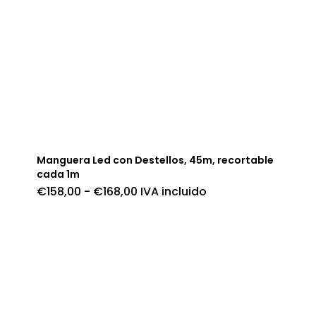
Manguera Led con Destellos, 45m, recortable
cada 1m
Rango
€
158,00
-
€
168,00
IVA incluido
de
precios:
desde
€158,00
hasta
€168,00