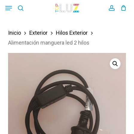
Skip
Menu
search
account
to
main
Inicio
Exterior
Hilos Exterior
content
Alimentación manguera led 2 hilos