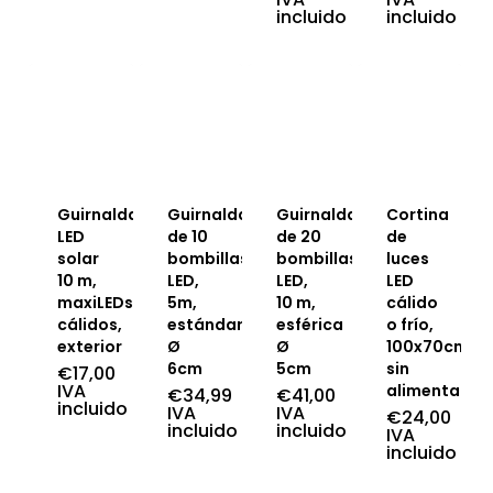
incluido
incluido
Guirnalda
Guirnalda
Guirnalda
Cortina
LED
de 10
de 20
de
solar
bombillas
bombillas
luces
10 m,
LED,
LED,
LED
maxiLEDs
5m,
10 m,
cálido
cálidos,
estándar
esférica
o frío,
exterior
Ø
Ø
100x70cm,
6cm
5cm
sin
€
17,00
IVA
alimentació
€
34,99
€
41,00
incluido
IVA
IVA
€
24,00
incluido
incluido
IVA
incluido