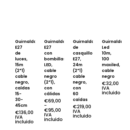
Guirnalda
Guirnalda
Guirnalda
Guirnalda
E27
E27
de
Led
de
con
casquillos
10m,
luces,
bombillas
E27,
100
15m
LED,
24m
maxiled,
(2*1)
cable
(2*1)
cable
cable
negro
cable
negro
negro,
(2*1),
negro,
€
32,00
IVA
caídas
con
con
incluido
15-
cálidas
60
30-
caídas
€
69,00
-
45cm
€
219,00
€
95,00
IVA
€
136,00
Rango
IVA
incluido
IVA
de
incluido
incluido
precios:
desde