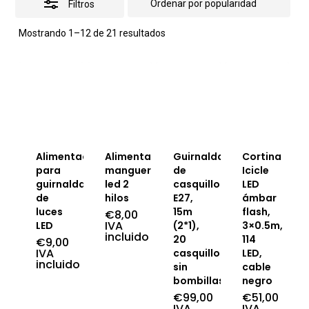
Filtros
Ordenado
Mostrando 1–12 de 21 resultados
por
popularidad
Alimentación
Alimentación
Guirnalda
Cortina
para
manguera
de
Icicle
guirnalda
led 2
casquillos
LED
de
hilos
E27,
ámbar
luces
15m
flash,
€
8,00
IVA
LED
(2*1),
3×0.5m,
incluido
20
114
€
9,00
IVA
casquillos
LED,
incluido
sin
cable
bombillas
negro
€
99,00
€
51,00
IVA
IVA