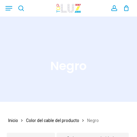
Skip
Menu
search
account
Close
to
Filters
main
content
Negro
Inicio
Color del cable del producto
Negro