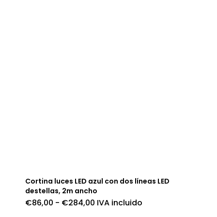
Cortina luces LED azul con dos líneas LED
destellas, 2m ancho
Rango
€
86,00
-
€
284,00
IVA incluido
de