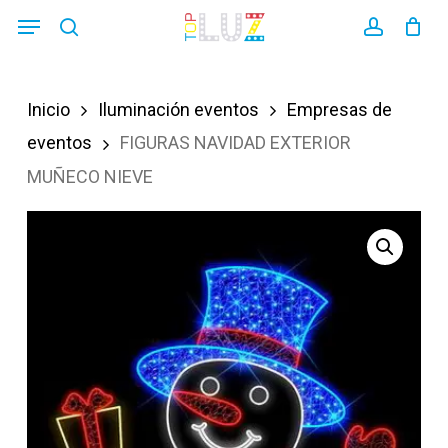
Skip
Menu
search
account
to
main
Inicio
Iluminación eventos
Empresas de
content
eventos
FIGURAS NAVIDAD EXTERIOR
MUÑECO NIEVE