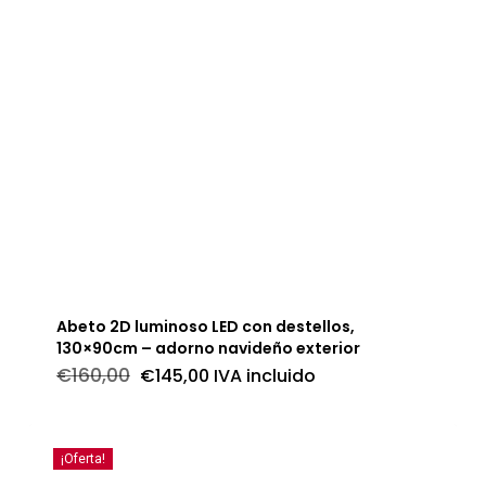
Abeto 2D luminoso LED con destellos,
130×90cm – adorno navideño exterior
El
El
€
160,00
€
145,00
IVA incluido
precio
precio
original
actual
era:
es:
€160,00.
€145,00.
¡Oferta!