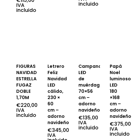
€
115,00
era:
actual
original
precio
incluido
precio
El
IVA
€250,00.
es:
era:
actual
original
precio
incluido
€215,00.
€190,00.
es:
era:
actual
€109,00.
€160,00.
es:
€115,00.
FIGURAS
Letrero
Campanas
Papá
NAVIDAD
Feliz
LED
Noel
ESTRELLA
Navidad
de
luminoso
FUGAZ
LED
muérdago,
LED
DOBLE
cálido,
70×56
180
1,70M
230 ×
cm –
×168
60
adorno
cm –
€
220,00
IVA
cm –
navideño
adorno
incluido
adorno
navideño
€
135,00
IVA
navideño
€
375,00
incluido
IVA
€
345,00
incluido
IVA