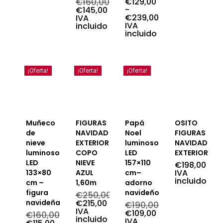
€
160,00
€
129,00
El
-
€
145,00
precio
El
€
239,00
IVA
Rango
original
precio
IVA
incluido
de
era:
actual
incluido
precios:
€160,00.
es:
desde
€145,00.
€129,00
hasta
¡Oferta!
¡Oferta!
€239,00
¡Oferta!
Muñeco
FIGURAS
Papá
OSITO
de
NAVIDAD
Noel
FIGURAS
nieve
EXTERIOR
luminoso
NAVIDAD
luminoso
COPO
LED
EXTERIOR
LED
NIEVE
157×110
€
198,00
IVA
133×80
AZUL
cm–
incluido
cm –
1,60m
adorno
figura
navideño
€
250,00
El
navideña
€
215,00
€
190,00
precio
El
IVA
El
€
109,00
€
160,00
original
precio
incluido
precio
El
IVA
El