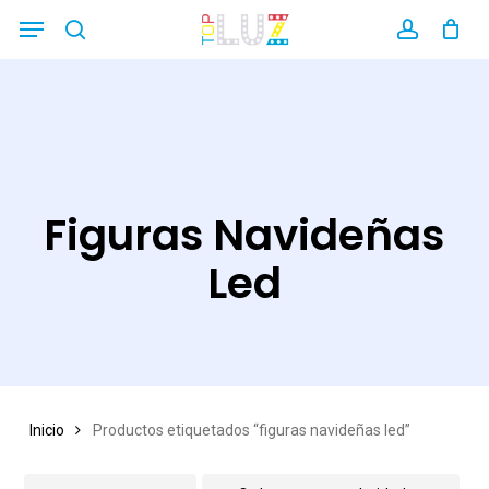
Skip
Menu
search
account
Close
to
Filters
main
content
Figuras Navideñas
Led
Inicio
Productos etiquetados “figuras navideñas led”