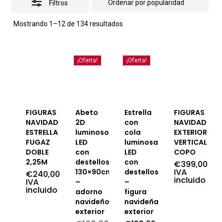
Filtros
Ordenado
Mostrando 1–12 de 134 resultados
por
popularidad
¡Oferta!
¡Oferta!
FIGURAS
Abeto
Estrella
FIGURAS
NAVIDAD
2D
con
NAVIDAD
ESTRELLA
luminoso
cola
EXTERIOR
FUGAZ
LED
luminosa
VERTICAL
DOBLE
con
LED
COPO
2,25M
destellos,
con
€
399,00
IVA
130×90cm
destellos
€
240,00
incluido
IVA
–
–
incluido
adorno
figura
navideño
navideña
exterior
exterior