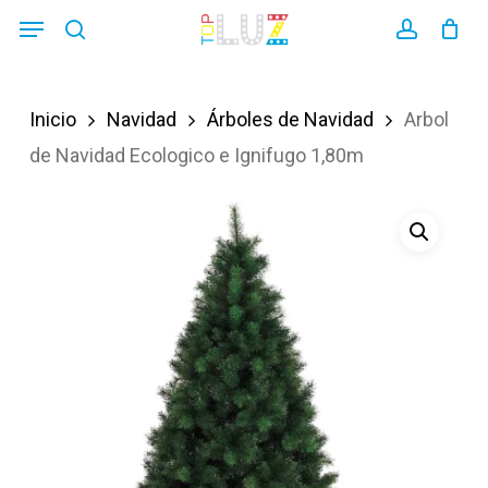
Skip
Menu
search
account
to
main
Inicio
Navidad
Árboles de Navidad
Arbol
content
de Navidad Ecologico e Ignifugo 1,80m