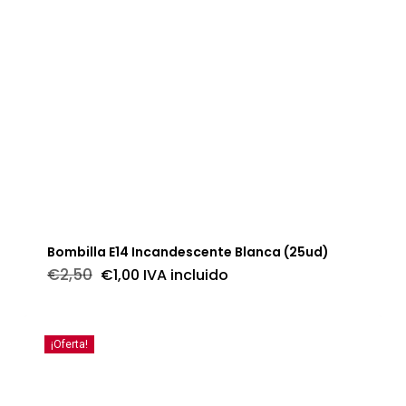
Bombilla E14 Incandescente Blanca (25ud)
El
El
€
2,50
€
1,00
IVA incluido
precio
precio
original
actual
era:
es:
€2,50.
€1,00.
¡Oferta!