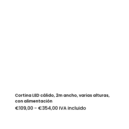
Cortina LED cálido, 2m ancho, varias alturas,
con alimentación
Rango
€
109,00
-
€
354,00
IVA incluido
de
precios:
desde
€109,00