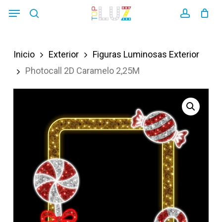
Skip
Menu
search
account
to
main
Inicio
Exterior
Figuras Luminosas Exterior
content
Photocall 2D Caramelo 2,25M