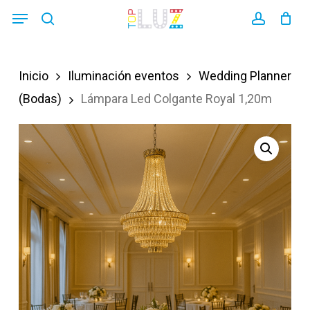
Skip
Menu
search
account
to
main
Inicio
Iluminación eventos
Wedding Planner
content
(Bodas)
Lámpara Led Colgante Royal 1,20m