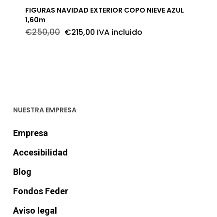
FIGURAS NAVIDAD EXTERIOR COPO NIEVE AZUL
1,60m
El
El
€
250,00
€
215,00
IVA incluido
precio
precio
original
actual
era:
es:
€250,00.
€215,00.
NUESTRA EMPRESA
Empresa
Accesibilidad
Blog
Fondos Feder
Aviso legal