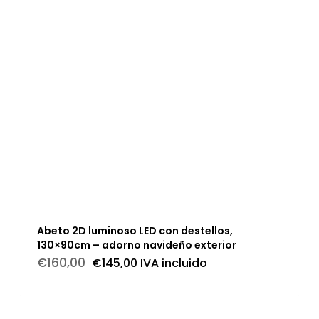
Abeto 2D luminoso LED con destellos,
130×90cm – adorno navideño exterior
El
El
€
160,00
€
145,00
IVA incluido
precio
precio
original
actual
era:
es:
€160,00.
€145,00.