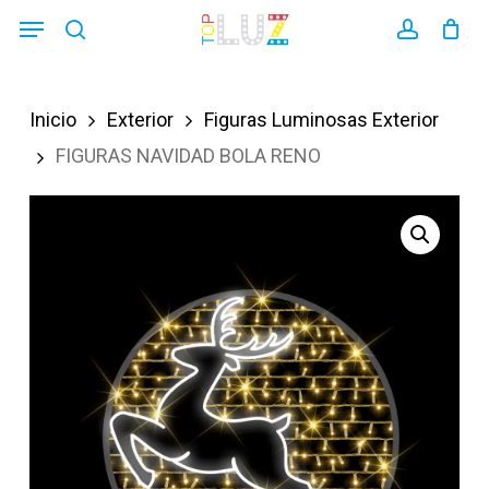
Skip
Menu
search
account
to
main
Inicio
Exterior
Figuras Luminosas Exterior
content
FIGURAS NAVIDAD BOLA RENO