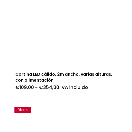
Cortina LED cálido, 2m ancho, varias alturas,
con alimentación
Rango
€
109,00
-
€
354,00
IVA incluido
de
precios:
desde
€109,00
hasta
¡Oferta!
€354,00