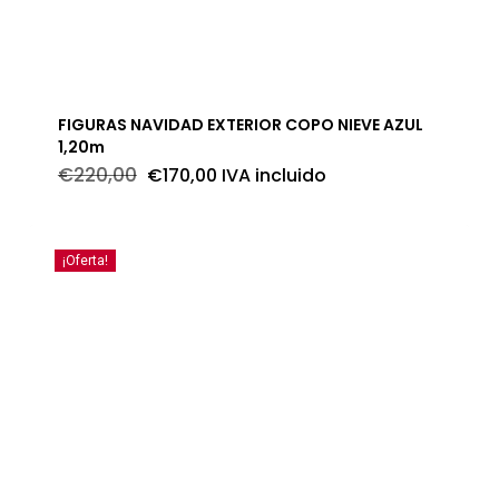
FIGURAS NAVIDAD EXTERIOR COPO NIEVE AZUL
1,20m
El
El
€
220,00
€
170,00
IVA incluido
precio
precio
original
actual
era:
es:
€220,00.
€170,00.
¡Oferta!