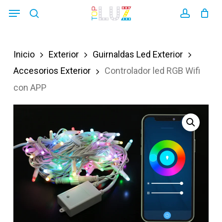
Skip
Menu
search
account
to
main
Inicio
Exterior
Guirnaldas Led Exterior
content
Accesorios Exterior
Controlador led RGB Wifi
con APP