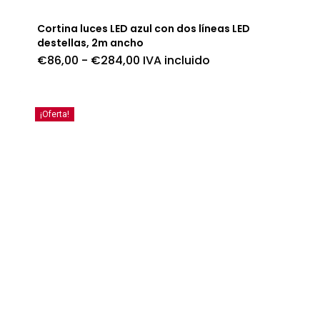
Cortina luces LED azul con dos líneas LED
destellas, 2m ancho
Rango
€
86,00
-
€
284,00
IVA incluido
de
precios:
desde
€86,00
hasta
¡Oferta!
€284,00