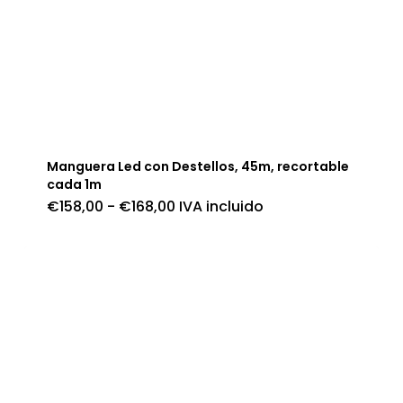
Manguera Led con Destellos, 45m, recortable
cada 1m
Rango
€
158,00
-
€
168,00
IVA incluido
de
precios:
desde
€158,00
hasta
€168,00