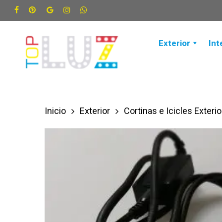
Skip
facebook
pinterest
google-
instagram
whatsapp
to
plus
main
Exterior
Int
content
Inicio
Exterior
Cortinas e Icicles Exterio