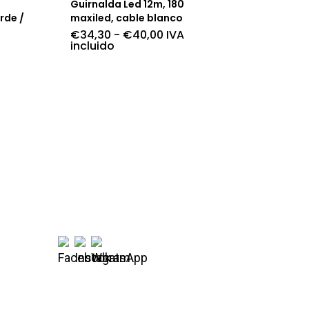
Guirnalda Led 12m, 180
rde /
maxiled, cable blanco
Rango
€
34,30
-
€
40,00
IVA
de
incluido
precios:
desde
:
€34,30
hasta
€40,00
0