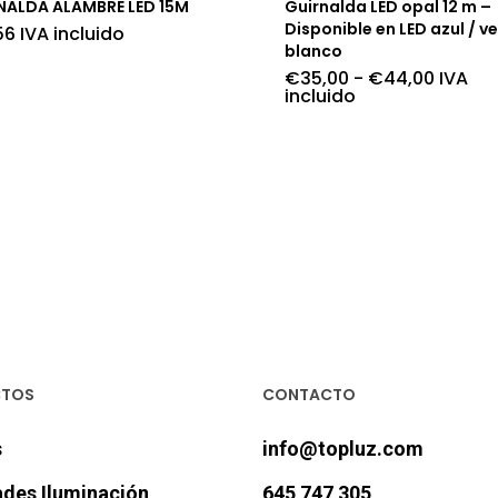
NALDA ALAMBRE LED 15M
Guirnalda LED opal 12 m –
Disponible en LED azul / ve
56
IVA incluido
blanco
Rango
€
35,00
-
€
44,00
IVA
de
incluido
precios
desde
€35,00
hasta
€44,0
CTOS
CONTACTO
s
info@topluz.com
des Iluminación
645 747 305