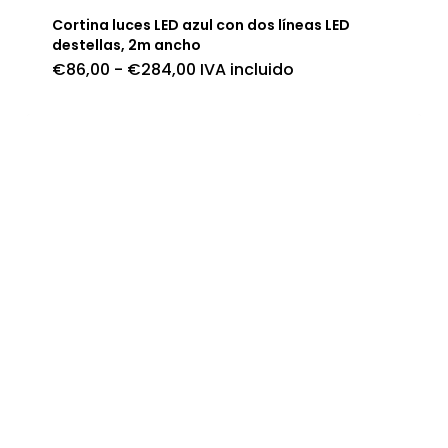
Cortina luces LED azul con dos líneas LED
destellas, 2m ancho
Rango
€
86,00
-
€
284,00
IVA incluido
de
precios:
desde
€86,00
hasta
€284,00