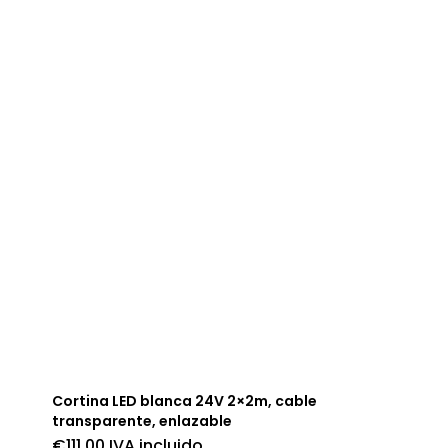
Cortina LED blanca 24V 2×2m, cable
transparente, enlazable
€
111,00
IVA incluido