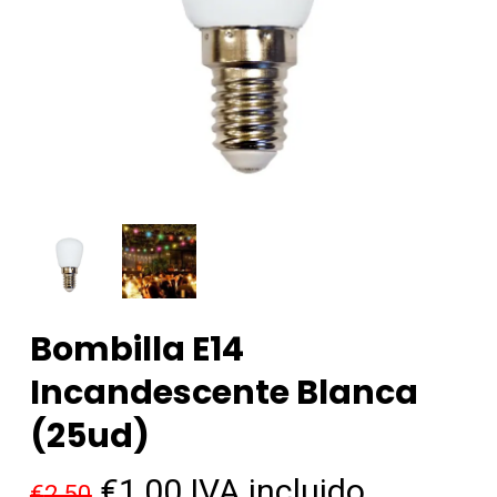
Bombilla E14
Incandescente Blanca
(25ud)
El
El
€
1,00
IVA incluido
€
2,50