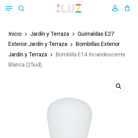
Skip
Menu
search
account
to
main
Inicio
Jardín y Terraza
Guirnaldas E27
content
Exterior Jardín y Terraza
Bombillas Exterior
Jardín y Terraza
Bombilla E14 Incandescente
Blanca (25ud)