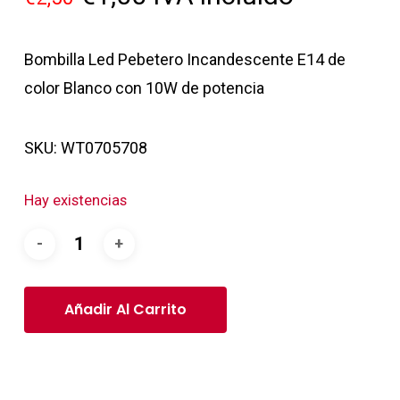
precio
precio
original
actual
Bombilla Led Pebetero Incandescente E14 de
era:
es:
color Blanco con 10W de potencia
€2,50.
€1,00.
SKU:
WT0705708
Hay existencias
Añadir Al Carrito