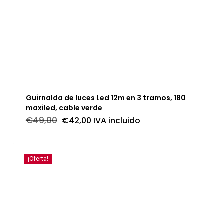
Guirnalda de luces Led 12m en 3 tramos, 180
maxiled, cable verde
El
El
€
49,00
€
42,00
IVA incluido
precio
precio
original
actual
era:
es:
€49,00.
€42,00.
¡Oferta!