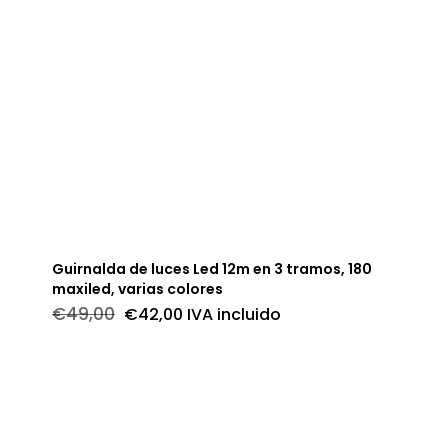
Guirnalda de luces Led 12m en 3 tramos, 180
maxiled, varias colores
El
El
€
49,00
€
42,00
IVA incluido
precio
precio
original
actual
era:
es:
€49,00.
€42,00.