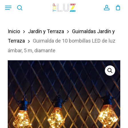
Skip
Menu
search
account
to
main
Inicio
Jardín y Terraza
Guirnaldas Jardín y
content
Terraza
Guirnalda de 10 bombillas LED de luz
ámbar, 5 m, diamante