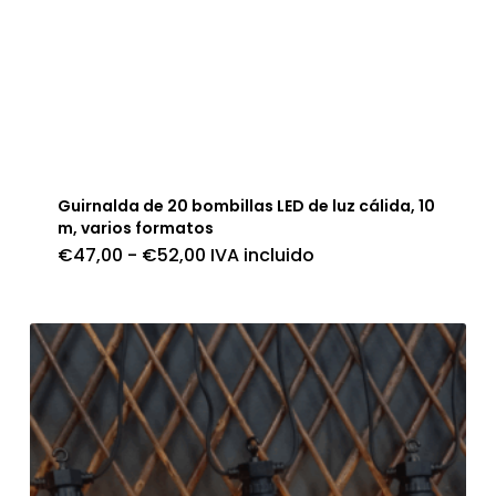
Guirnalda de 20 bombillas LED de luz cálida, 10
m, varios formatos
Rango
€
47,00
-
€
52,00
IVA incluido
de
precios:
desde
€47,00
hasta
€52,00