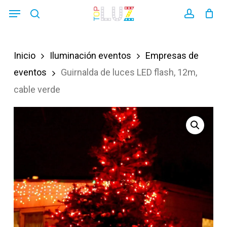
Skip
Menu
search
account
to
main
Inicio
Iluminación eventos
Empresas de
content
eventos
Guirnalda de luces LED flash, 12m,
cable verde