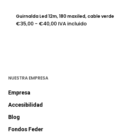
Guirnalda Led 12m, 180 maxiled, cable verde
Rango
€
35,00
-
€
40,00
IVA incluido
de
precios:
desde
€35,00
hasta
€40,00
NUESTRA EMPRESA
Empresa
Accesibilidad
Blog
Fondos Feder