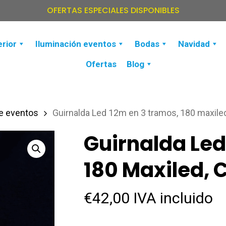
OFERTAS ESPECIALES DISPONIBLES
erior
Iluminación eventos
Bodas
Navidad
Ofertas
Blog
e eventos
Guirnalda Led 12m en 3 tramos, 180 maxile
Guirnalda Led
180 Maxiled, 
€
42,00
IVA incluido