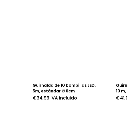
Guirnalda de 10 bombillas LED,
Guirn
5m, estándar Ø 6cm
10 m,
€
34,99
IVA incluido
€
41,