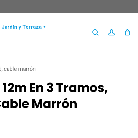
Jardín y Terraza
search
account
d, cable marrón
 12m En 3 Tramos,
Cable Marrón