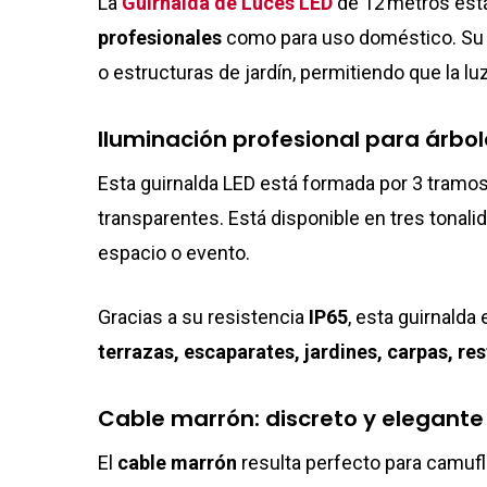
La
Guirnalda de Luces LED
de 12 metros está
profesionales
como para uso doméstico. Su c
o estructuras de jardín, permitiendo que la lu
Iluminación profesional para árbol
Esta guirnalda LED está formada por 3 tramos
transparentes. Está disponible en tres tonali
espacio o evento.
Gracias a su resistencia
IP65
, esta guirnalda 
terrazas, escaparates, jardines, carpas, re
Cable marrón: discreto y elegant
El
cable marrón
resulta perfecto para camuf