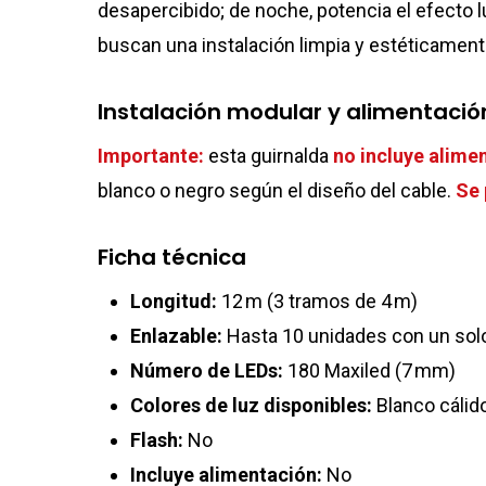
desapercibido; de noche, potencia el efecto l
buscan una instalación limpia y estéticament
Instalación modular y alimentació
Importante:
esta guirnalda
no incluye alime
blanco o negro según el diseño del cable.
Se 
Ficha técnica
Longitud:
12 m (3 tramos de 4 m)
Enlazable:
Hasta 10 unidades con un sol
Número de LEDs:
180 Maxiled (7 mm)
Colores de luz disponibles:
Blanco cálido
Flash:
No
Incluye alimentación:
No