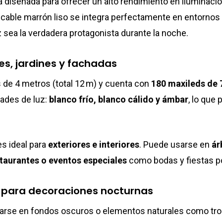
 diseñada para ofrecer un alto rendimiento en iluminació
able marrón liso se integra perfectamente en entornos
z sea la verdadera protagonista durante la noche.
es, jardines y fachadas
 de 4 metros (total 12 m) y cuenta con
180 maxileds de
dades de luz:
blanco frío, blanco cálido y ámbar
, lo que
es ideal para
exteriores e interiores
. Puede usarse en
ár
staurantes o eventos especiales
como bodas y fiestas p
e para decoraciones nocturnas
larse en fondos oscuros o elementos naturales como tron