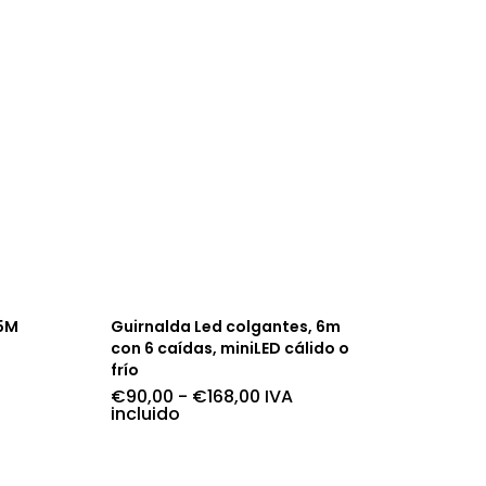
15M
Guirnalda Led colgantes, 6m
con 6 caídas, miniLED cálido o
frío
Rango
€
90,00
-
€
168,00
IVA
de
incluido
precios:
desde
€90,00
hasta