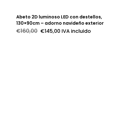
Abeto 2D luminoso LED con destellos,
130×90cm – adorno navideño exterior
El
El
€
160,00
€
145,00
IVA incluido
precio
precio
original
actual
era:
es:
€160,00.
€145,00.