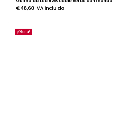
Guirnalda Led RGB cable verde con mando
€
46,60
IVA incluido
¡Oferta!