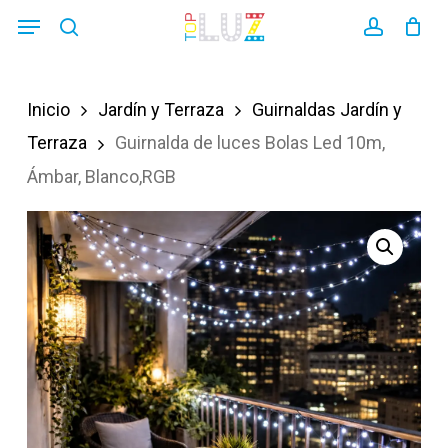
Skip
Menu
search
account
to
main
Inicio
Jardín y Terraza
Guirnaldas Jardín y
content
Terraza
Guirnalda de luces Bolas Led 10m,
Ámbar, Blanco,RGB