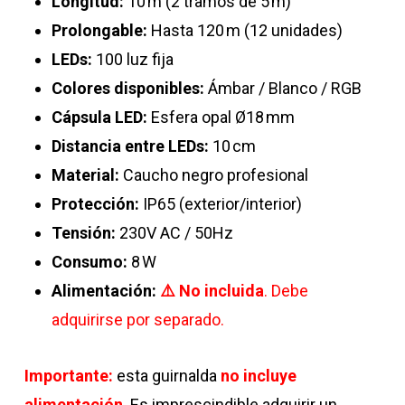
Longitud:
10 m (2 tramos de 5 m)
Prolongable:
Hasta 120 m (12 unidades)
LEDs:
100 luz fija
Colores disponibles:
Ámbar / Blanco / RGB
Cápsula LED:
Esfera opal Ø18 mm
Distancia entre LEDs:
10 cm
Material:
Caucho negro profesional
Protección:
IP65 (exterior/interior)
Tensión:
230V AC / 50Hz
Consumo:
8 W
Alimentación:
⚠️ No incluida
. Debe
adquirirse por separado.
Importante:
esta guirnalda
no incluye
alimentación
. Es imprescindible adquirir un