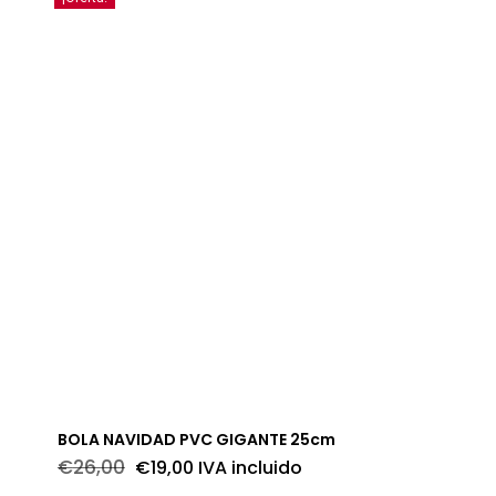
BOLA NAVIDAD PVC GIGANTE 25cm
El
El
€
26,00
€
19,00
IVA incluido
precio
precio