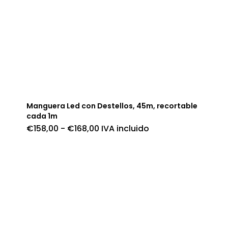
Manguera Led con Destellos, 45m, recortable
cada 1m
Rango
€
158,00
-
€
168,00
IVA incluido
de
precios:
desde
€158,00
hasta
€168,00