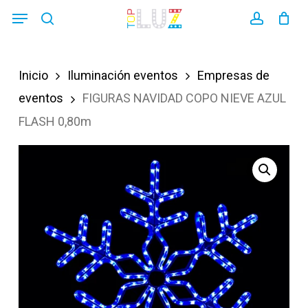
Skip
Menu
search
account
to
main
Inicio
Iluminación eventos
Empresas de
content
eventos
FIGURAS NAVIDAD COPO NIEVE AZUL
FLASH 0,80m