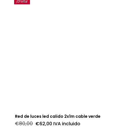
hasta
¡Oferta!
€354,00
Red de luces led calido 2x1m cable verde
El
El
€
80,00
€
62,00
IVA incluido
precio
precio