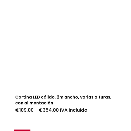
Cortina LED cálido, 2m ancho, varias alturas,
con alimentación
Rango
€
109,00
-
€
354,00
IVA incluido
de
precios:
desde
€109,00