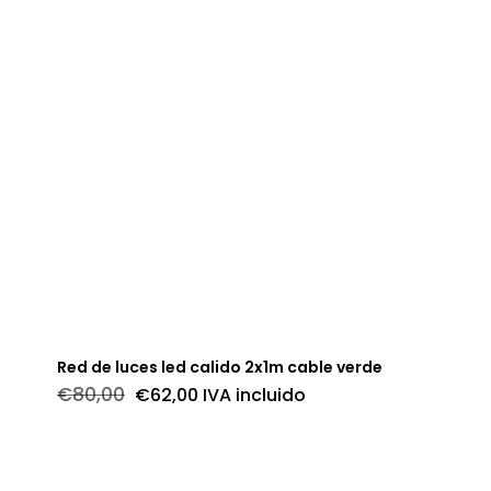
Red de luces led calido 2x1m cable verde
El
El
€
80,00
€
62,00
IVA incluido
precio
precio
original
actual
era:
es:
€80,00.
€62,00.