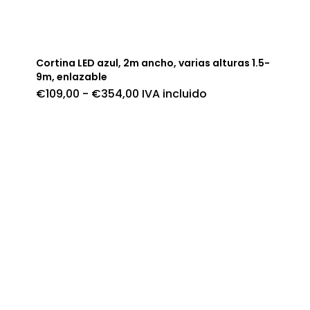
Cortina LED azul, 2m ancho, varias alturas 1.5-
9m, enlazable
Rango
€
109,00
-
€
354,00
IVA incluido
de
precios:
desde
€109,00
hasta
€354,00