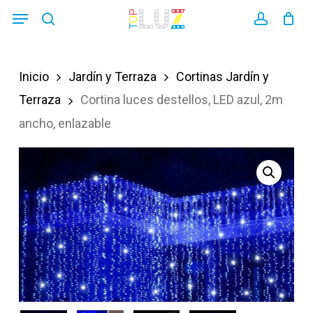
Skip
Menu
search
account
to
main
Inicio
Jardín y Terraza
Cortinas Jardín y
content
Terraza
Cortina luces destellos, LED azul, 2m
ancho, enlazable