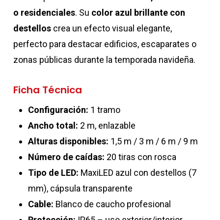
o residenciales
. Su
color azul brillante con
destellos
crea un efecto visual elegante,
perfecto para destacar edificios, escaparates o
zonas públicas durante la temporada navideña.
Ficha Técnica
Configuración:
1 tramo
Ancho total:
2 m, enlazable
Alturas disponibles:
1,5 m / 3 m / 6 m / 9 m
Número de caídas:
20 tiras con rosca
Tipo de LED:
MaxiLED azul con destellos (7
mm), cápsula transparente
Cable:
Blanco de caucho profesional
Protección:
IP65 – uso exterior/interior