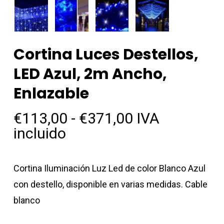
Cortina Luces Destellos,
LED Azul, 2m Ancho,
Enlazable
Rango
€
113,00
-
€
371,00
IVA
de
incluido
precios:
desde
Cortina Iluminación Luz Led de color Blanco Azul
€113,00
con destello, disponible en varias medidas. Cable
hasta
blanco
€371,00