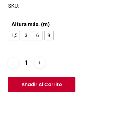
SKU:
Altura máx. (m)
1,5
3
6
9
Añadir Al Carrito