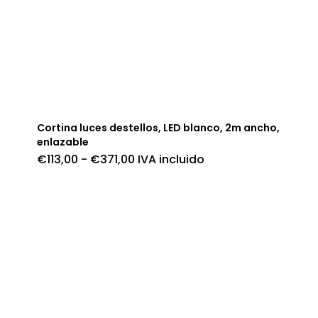
Cortina luces destellos, LED blanco, 2m ancho,
enlazable
Rango
€
113,00
-
€
371,00
IVA incluido
de
precios:
desde
€113,00
hasta
€371,00