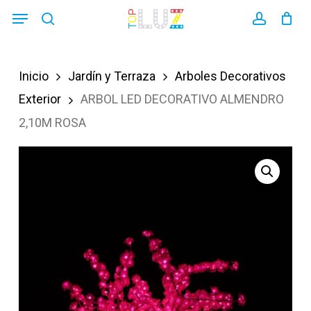
Skip
Menu
search
account
to
main
Inicio
Jardín y Terraza
Arboles Decorativos
content
Exterior
ARBOL LED DECORATIVO ALMENDRO
2,10M ROSA