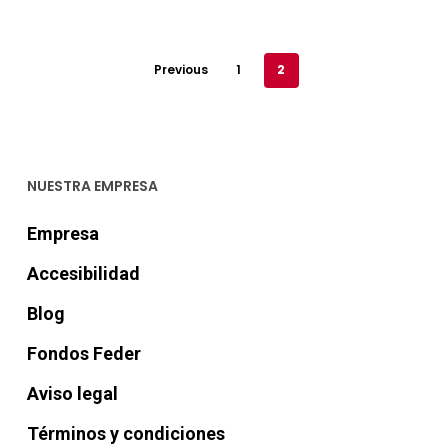
€59,00.
Previous
1
2
NUESTRA EMPRESA
Empresa
Accesibilidad
Blog
Fondos Feder
Aviso legal
Términos y condiciones