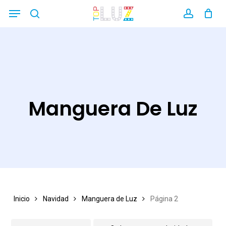
Skip
Menu
search
account
Close
to
Filters
main
content
Manguera De Luz
Inicio
Navidad
Manguera de Luz
Página 2