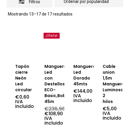
Filtros
Ordenado
Mostrando 13–17 de 17 resultados
por
popularidad
¡Oferta!
Tapón
Manguera
Manguera
Cable
cierre
Led
Led
union
Neón
con
Dorado
1,5m
Led
Destellos
45mts
Manguera
circular
ECO-
Luminosa
€
144,00
IVA
Basic,Bobina
2
€
0,60
incluido
IVA
45m
hilos
incluido
€
236,96
€
5,00
El
IVA
€
108,90
precio
El
incluido
IVA
original
precio
incluido
era:
actual