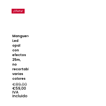
€236,96.
es:
€108,90.
¡Oferta!
Manguera
Led
opal
con
efectos
25m,
no
recortable,
varias
colores
€
89,00
El
€
59,00
precio
El
IVA
original
precio
incluido
era:
actual
€89,00.
es: