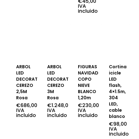
€
45,00
IVA
incluido
ARBOL
ARBOL
FIGURAS
Cortina
LED
LED
NAVIDAD
icicle
DECORATIVO
DECORATIVO
COPO
LED
CEREZO
CEREZO
NIEVE
flash,
2,5M
3M
BLANCO
4×1.5m,
Rosa
Rosa
1,20m
304
LED,
€
686,00
€
1.248,00
€
230,00
IVA
IVA
IVA
cable
incluido
incluido
incluido
blanco
€
98,00
IVA
incluido