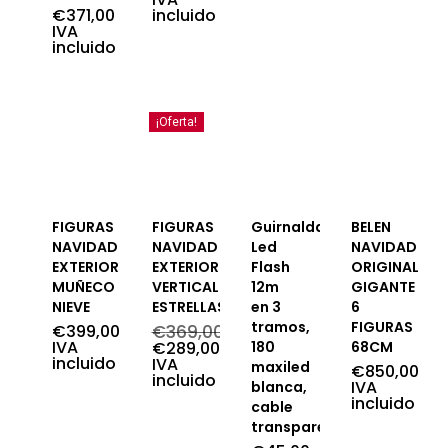
€
371,00
incluido
Rango
IVA
de
incluido
precios:
desde
€113,00
hasta
€371,00
¡Oferta!
FIGURAS
FIGURAS
Guirnalda
BELEN
NAVIDAD
NAVIDAD
Led
NAVIDAD
EXTERIOR
EXTERIOR
Flash
ORIGINAL
MUÑECO
VERTICAL
12m
GIGANTE
NIEVE
ESTRELLAS
en 3
6
tramos,
FIGURAS
€
399,00
€
369,00
IVA
El
€
289,00
180
68CM
incluido
precio
El
IVA
maxiled
€
850,00
original
precio
incluido
IVA
blanca,
era:
actual
incluido
cable
€369,00.
es:
€289,00.
transparente