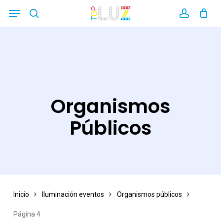
Skip
Menu
search
account
Close
to
Filters
main
content
Organismos
Públicos
Inicio
Iluminación eventos
Organismos públicos
Página 4