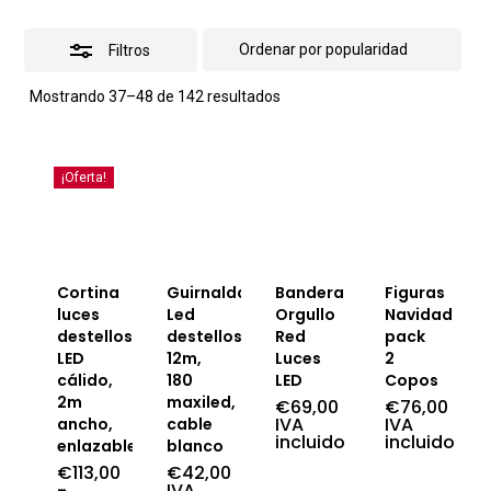
Filtros
Ordenado
Mostrando 37–48 de 142 resultados
por
popularidad
¡Oferta!
Cortina
Guirnalda
Bandera
Figuras
luces
Led
Orgullo
Navidad
destellos,
destellos
Red
pack
LED
12m,
Luces
2
cálido,
180
LED
Copos
2m
maxiled,
€
69,00
€
76,00
IVA
IVA
ancho,
cable
incluido
incluido
enlazable
blanco
€
113,00
€
42,00
-
IVA