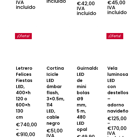
incluido
IVA
El
€
45,00
€
42,00
incluido
precio
El
IVA
IVA
original
precio
incluido
incluido
era:
actual
€51,99.
es:
€45,00.
¡Oferta!
¡Oferta!
Letrero
Cortina
Guirnalda
Vela
Felices
Icicle
LED
luminosa
Fiestas
LED
de
LED
LED,
ámbar
mini
con
400×h
flash,
bolas
destellos
120 o
3×0.5m,
Ø9
–
600×h
114
mm,
adorno
130
LED,
5 m,
navideño
cm
cable
480
€
125,00
-
negro
LED
€
740,00
€
170,00
-
opal
€
51,00
Rango
IVA
€
910,00
IVA
€
49,90