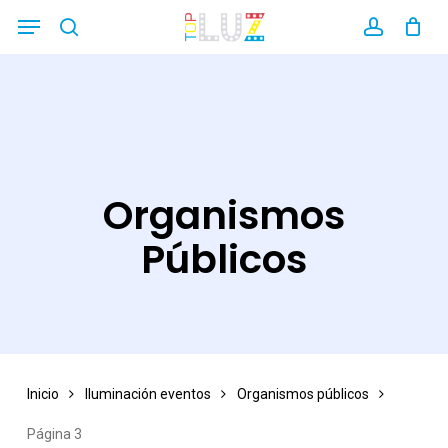
Skip
Menu
search
account
Close
to
Filters
main
content
Organismos
Públicos
Inicio
Iluminación eventos
Organismos públicos
Página 3