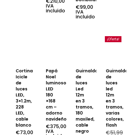
€
210,00
IVA
€
99,00
incluido
IVA
incluido
¡Oferta!
Cortina
Papá
Guirnalda
Guirnalda
Icicle
Noel
de
de
de
luminoso
luces
luces
luces
LED
Led
led
LED,
180
12m
12m
3×1.2m,
×168
en 3
en 3
228
cm –
tramos,
tramos,
LED,
adorno
180
varias
cable
navideño
maxiled,
colores,
blanco
cable
flash
€
375,00
IVA
negro
€
73,00
€
51,99