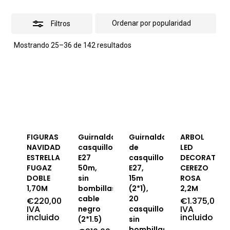
Filtros
Ordenado
Mostrando 25–36 de 142 resultados
por
popularidad
FIGURAS
Guirnalda
Guirnalda
ARBOL
NAVIDAD
casquillos
de
LED
ESTRELLA
E27
casquillos
DECORATIVO
FUGAZ
50m,
E27,
CEREZO
DOBLE
sin
15m
ROSA
1,70M
bombillas,
(2*1),
2,2M
cable
20
€
220,00
€
1.375,00
IVA
IVA
negro
casquillos
incluido
incluido
(2*1.5)
sin
bombillas