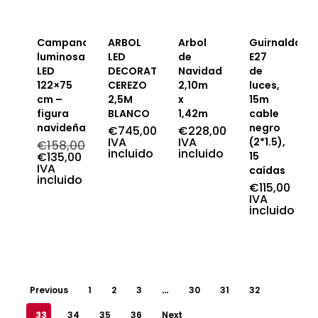
Campana
ARBOL
Arbol
Guirnalda
luminosa
LED
de
E27
LED
DECORATIVO
Navidad
de
122×75
CEREZO
2,10m
luces,
cm –
2,5M
x
15m
figura
BLANCO
1,42m
cable
navideña
negro
€
745,00
€
228,00
IVA
IVA
(2*1.5),
€
158,00
incluido
incluido
El
€
135,00
15
precio
El
IVA
caídas
original
precio
incluido
€
115,00
era:
actual
IVA
€158,00.
es:
incluido
€135,00.
Previous
1
2
3
…
30
31
32
33
34
35
36
Next