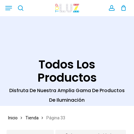
Skip
Menu
search
account
Close
to
Filters
main
content
Todos Los
Productos
Disfruta De Nuestra Amplia Gama De Productos
De Iluminación
Inicio
Tienda
Página 33