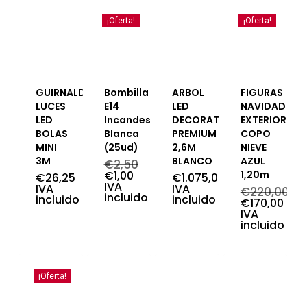
¡Oferta!
¡Oferta!
GUIRNALDA
Bombilla
ARBOL
FIGURAS
LUCES
E14
LED
NAVIDAD
LED
Incandescente
DECORATIVO
EXTERIOR
BOLAS
Blanca
PREMIUM
COPO
MINI
(25ud)
2,6M
NIEVE
3M
BLANCO
AZUL
€
2,50
El
El
€
1,00
1,20m
€
26,25
€
1.075,00
precio
precio
IVA
IVA
IVA
€
220,00
original
actual
incluido
incluido
incluido
El
€
170,00
era:
es:
precio
El
IVA
€2,50.
€1,00.
original
precio
incluido
era:
actual
€220,00.
es:
€170,00.
¡Oferta!