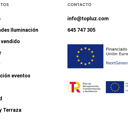
CTOS
CONTACTO
s
info@topluz.com
des Iluminación
645 747 305
 vendido
r
r
ación eventos
d
y Terraza