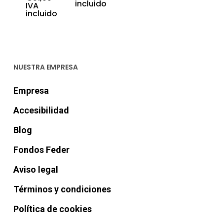
de
incluido
Rango
IVA
precios:
de
incluido
desde
precios:
€21,56
desde
hasta
€16,00
€51,00
hasta
€51,00
NUESTRA EMPRESA
Empresa
Accesibilidad
Blog
Fondos Feder
Aviso legal
Términos y condiciones
Política de cookies