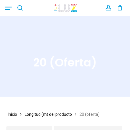
Skip
Menu
search
account
Close
to
Filters
main
content
20 (oferta)
Inicio
Longitud (m) del producto
20 (oferta)