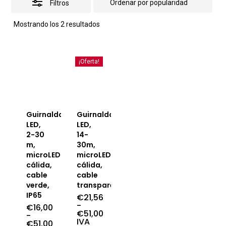
Filtros
Ordenado
Mostrando los 2 resultados
por
popularidad
¡Oferta!
Guirnalda
Guirnalda
LED,
LED,
2-30
14-
m,
30m,
microLED
microLED
cálida,
cálida,
cable
cable
verde,
transparente
IP65
€
21,56
-
€
16,00
€
51,00
-
Rango
IVA
€
51,00