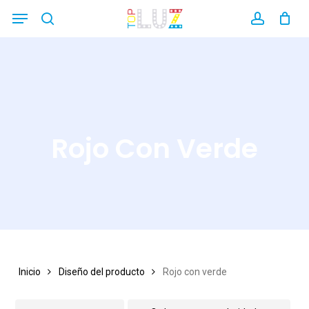
Skip
Menu
search
account
Close
to
Filters
main
content
Rojo Con Verde
Inicio
Diseño del producto
Rojo con verde