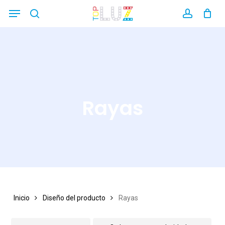
Skip
Menu
search
account
Close
to
Filters
main
content
Rayas
Inicio
Diseño del producto
Rayas