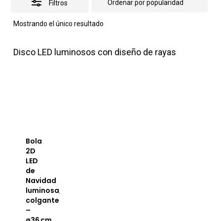
Filtros
Mostrando el único resultado
Disco LED luminosos con diseño de rayas
Bola
2D
LED
de
Navidad
luminosa,
colgante
–
ø36 cm,