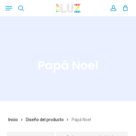
Skip
Menu
search
account
Close
to
Filters
main
content
Papá Noel
Inicio
Diseño del producto
Papá Noel