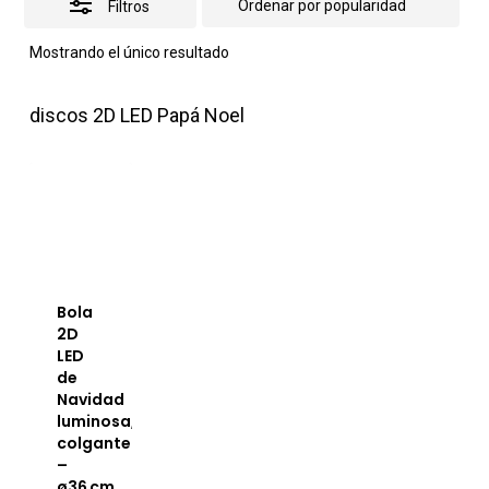
Filtros
Mostrando el único resultado
discos 2D LED Papá Noel
Bola
2D
LED
de
Navidad
luminosa,
colgante
–
ø36 cm,