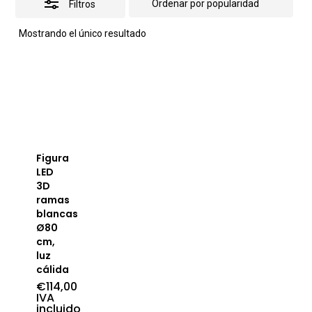
Filtros
Mostrando el único resultado
Figura
LED
3D
ramas
blancas
Ø80
cm,
luz
cálida
€
114,00
IVA
incluido