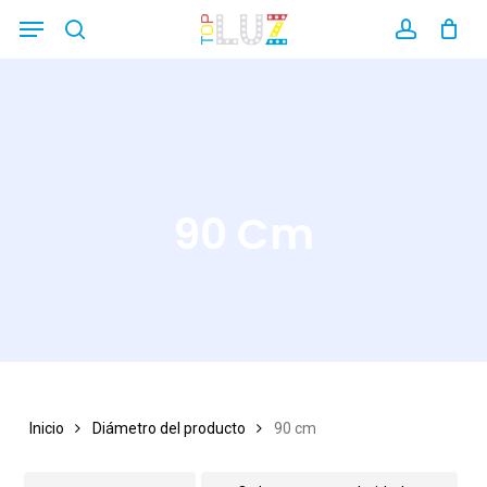
Skip
Menu
search
account
Close
to
Filters
main
content
90 Cm
Inicio
Diámetro del producto
90 cm