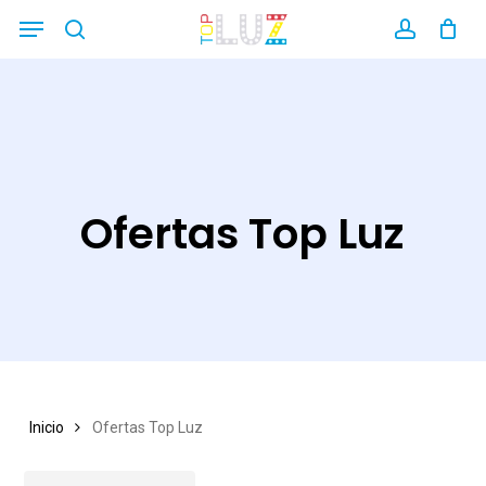
Skip
Menu
search
account
Close
to
Filters
main
content
Ofertas Top Luz
Inicio
Ofertas Top Luz