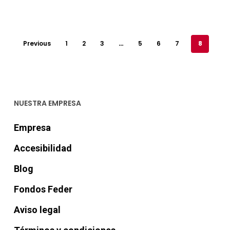
€220,00.
es:
€158,00.
es:
€170,00.
€135,00.
Previous
1
2
3
…
5
6
7
8
NUESTRA EMPRESA
Empresa
Accesibilidad
Blog
Fondos Feder
Aviso legal