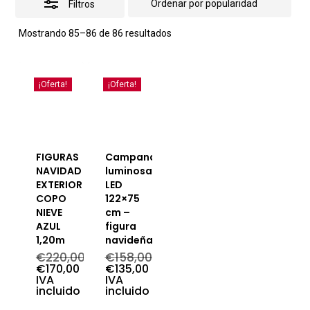
Filtros
Ordenado
Mostrando 85–86 de 86 resultados
por
popularidad
¡Oferta!
¡Oferta!
FIGURAS
Campana
NAVIDAD
luminosa
EXTERIOR
LED
COPO
122×75
NIEVE
cm –
AZUL
figura
1,20m
navideña
€
220,00
€
158,00
El
El
€
170,00
€
135,00
precio
El
precio
El
IVA
IVA
original
precio
original
precio
incluido
incluido
era:
actual
era:
actual