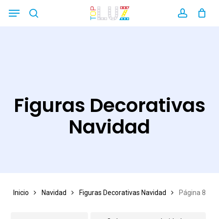
Skip
Menu
search
account
Close
to
Filters
main
content
Figuras Decorativas
Navidad
Inicio
Navidad
Figuras Decorativas Navidad
Página 8