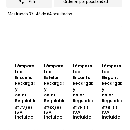
Filtros
Ordenado
Mostrando 37–48 de 64 resultados
por
popularidad
Lámpara
Lámpara
Lámpara
Lámpara
Led
Led
Led
Led
Ensueño
Estelar
Encanto
Elegant
Recargable
Recargable
Recargable
Recargable
y
y
y
y
color
color
color
color
Regulable
Regulable
Regulable
Regulable
€
72,00
€
98,00
€
76,00
€
90,00
IVA
IVA
IVA
IVA
incluido
incluido
incluido
incluido