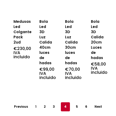
Medusas
Bola
Bola
Bola
Led
Led
Led
Led
Colgantes
3D
3D
3D
Pack
Luz
Luz
Calida
2ud
Calida
Calida
20cm
40cm
30cm
Luces
€
230,00
IVA
luces
luces
de
incluido
de
de
hadas
hadas
hadas
€
58,00
IVA
€
99,00
€
70,00
incluido
IVA
IVA
incluido
incluido
Previous
1
2
3
4
5
6
Next