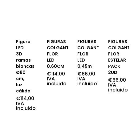
Figura
FIGURAS
FIGURAS
FIGURAS
LED
COLGANTES
COLGANTES
COLGANTES
3D
FLOR
FLOR
FLOR
ramas
LED
LED
ESTELAR
blancas
0,60CM
0,45m
PACK
Ø80
2UD
€
114,00
€
66,00
IVA
IVA
cm,
€
66,00
incluido
incluido
IVA
luz
incluido
cálida
€
114,00
IVA
incluido