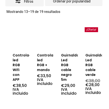
Filtros
Ordenado
Mostrando 13–19 de 19 resultados
por
popularidad
¡Oferta!
Controlador
Controlador
Guirnalda
Guirnalda
led
led
Led
Led
RGB
RGB +
RGB
RGB
Wifi
mando
cable
cable
con
negro
verde
€
33,50
IVA
APP
5m
€
38,00
incluido
El
€
28,00
€
38,50
€
29,00
precio
El
IVA
IVA
IVA
original
precio
incluido
incluido
incluido
era:
actual
€38,00.
es:
€28,00.