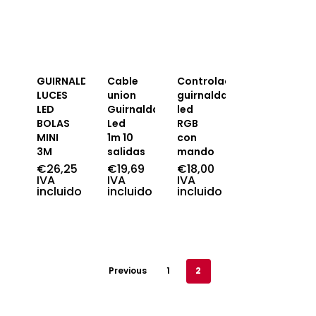
GUIRNALDA
Cable
Controlador
LUCES
union
guirnalda
LED
Guirnaldas
led
BOLAS
Led
RGB
MINI
1m 10
con
3M
salidas
mando
€
26,25
€
19,69
€
18,00
IVA
IVA
IVA
incluido
incluido
incluido
Previous
1
2