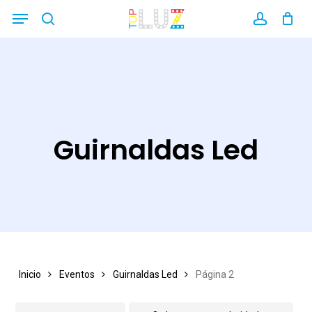
Skip
Menu
search
account
Close
to
Filters
main
content
Guirnaldas Led
Inicio
Eventos
Guirnaldas Led
Página 2