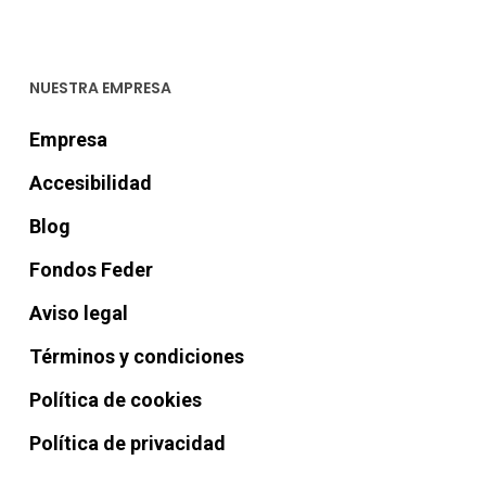
€258,00.
es:
€175,00.
NUESTRA EMPRESA
Empresa
Accesibilidad
Blog
Fondos Feder
Aviso legal
Términos y condiciones
Política de cookies
Política de privacidad