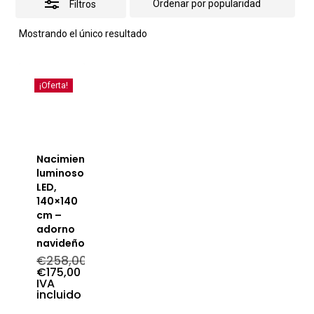
Filtros
Mostrando el único resultado
¡Oferta!
Nacimiento
luminoso
LED,
140×140
cm –
adorno
navideño
€
258,00
El
€
175,00
precio
El
IVA
original
precio
incluido
era:
actual