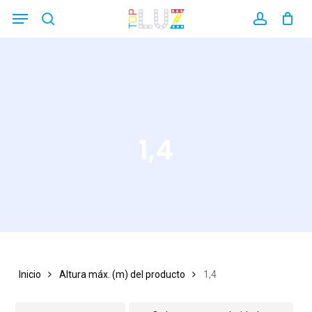
Skip
Menu
search
account
Close
to
Filters
main
content
1,4
Inicio
Altura máx. (m) del producto
1,4